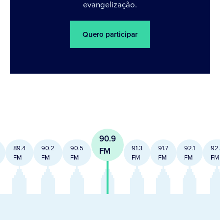
evangelização.
Quero participar
90.9
89.4
90.2
90.5
91.3
91.7
92.1
92
FM
FM
FM
FM
FM
FM
FM
FM