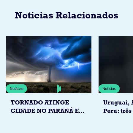
Notícias Relacionados
Notícias
Notícias
TORNADO ATINGE
Uruguai, 
CIDADE NO PARANÁ E
Peru: três
DEIXA 20 FAMÍLIAS
Igrejas q
DESALOJADAS NA ZONA
Leão XIV