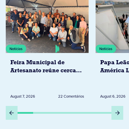
Notícias
Notícias
Feira Municipal de
Papa Leão
Artesanato reúne cerca
América L
de 20 expositores neste
novembro,
sábado em Jacarezinho
Uruguai, 
Peru
August 7, 2026
22 Comentários
August 6, 2026