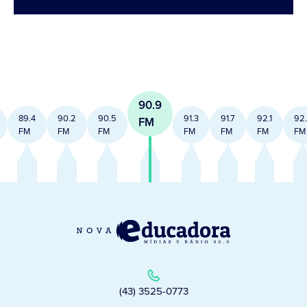
90.9
89.4
90.2
90.5
91.3
91.7
92.1
92
FM
FM
FM
FM
FM
FM
FM
FM
(43) 3525-0773