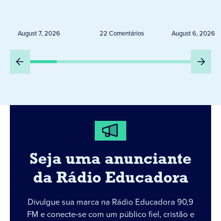
de 20 expositores neste
novembro,
sábado em Jacarezinho
Uruguai, 
Peru
August 7, 2026
22 Comentários
August 6, 2026
Seja uma anunciante
da Rádio Educadora
Divulgue sua marca na Rádio Educadora 90,9
FM e conecte-se com um público fiel, cristão e