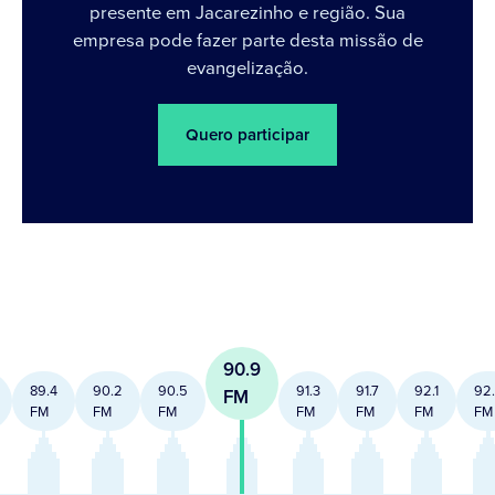
presente em Jacarezinho e região. Sua
empresa pode fazer parte desta missão de
evangelização.
Quero participar
90.9
89.4
90.2
90.5
91.3
91.7
92.1
92
FM
FM
FM
FM
FM
FM
FM
FM