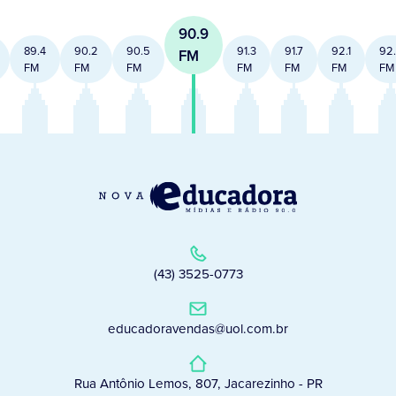
90.9
89.4
90.2
90.5
91.3
91.7
92.1
92
FM
FM
FM
FM
FM
FM
FM
FM
(43) 3525-0773
educadoravendas@uol.com.br
Rua Antônio Lemos, 807, Jacarezinho - PR