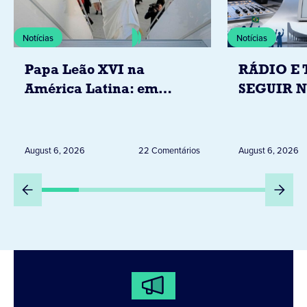
Notícias
Notícias
Papa Leão XVI na
RÁDIO E 
América Latina: em
SEGUIR 
novembro, visitará
RESTRIÇ
Uruguai, Argentina e
ELEITORA
Peru
DESTA Q
August 6, 2026
22 Comentários
August 6, 2026
DIA 6