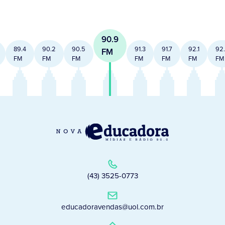
90.9
89.4
90.2
90.5
91.3
91.7
92.1
92
FM
FM
FM
FM
FM
FM
FM
FM
(43) 3525-0773
educadoravendas@uol.com.br