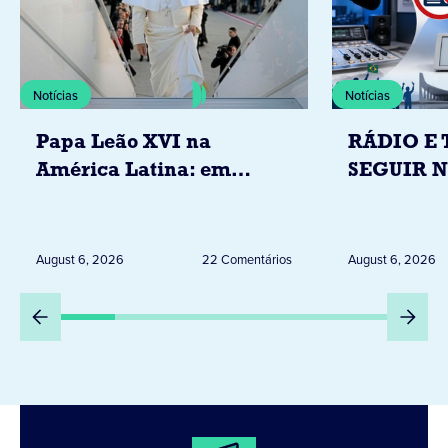
Notícias
Notícias
Papa Leão XVI na
RÁDIO E 
América Latina: em
SEGUIR 
novembro, visitará
RESTRIÇ
Uruguai, Argentina e
ELEITORA
Peru
DESTA Q
August 6, 2026
22 Comentários
August 6, 2026
DIA 6