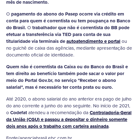
mês de nascimento.
O
pagamento do abono do Pasep ocorre via crédito em
conta para quem é correntista ou tem poupança no Banco
do Brasil.
O
trabalhador que não é correntista do BB pode
efetuar a transferência via TED para conta de sua
titularidade via terminais de
autoatendimento e portal
ou
no guichê de caixa das agências, mediante apresentação de
documento oficial de identidade.
Quem não é correntista da Caixa ou do Banco do Brasil e
tem direito ao benefício também pode sacar o valor por
meio do Portal Gov.br, no serviço "Receber o abono
salarial", mas é necessário ter conta prata ou ouro.
Até 2020, o abono salarial do ano anterior era pago de julho
do ano corrente a junho do ano seguinte. No início de 2021,
o
Codefat
atendeu a recomendação da
Controladoria-Geral
da União (CGU) e passou a depositar o dinheiro somente
dois anos após o trabalho com carteira assinada
.
Fonte/agenciabrasil.ebc.com.br