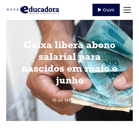
▶️ Ouvir
Caixa libera abono
salarial para
nascidos em maio e
junho
15 de Maio
,
2025