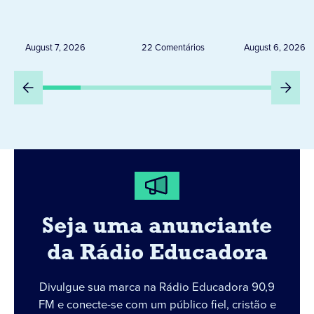
de 20 expositores neste
novembro,
sábado em Jacarezinho
Uruguai, 
Peru
August 7, 2026
22 Comentários
August 6, 2026
Seja uma anunciante
da Rádio Educadora
Divulgue sua marca na Rádio Educadora 90,9
FM e conecte-se com um público fiel, cristão e