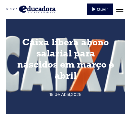
▶️ Ouvir
Caixa libera abono
salarial para
nascidos em março e
abril
15 de Abril
,
2025