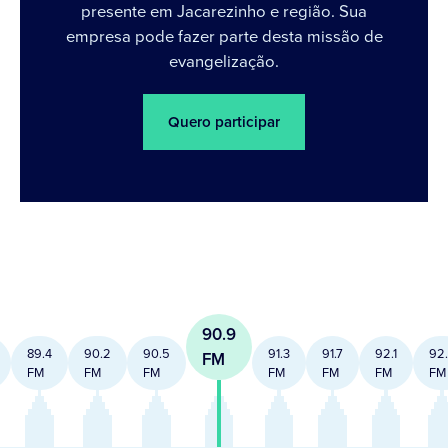
presente em Jacarezinho e região. Sua
empresa pode fazer parte desta missão de
evangelização.
Quero participar
90.9
89.4
90.2
90.5
91.3
91.7
92.1
92
FM
FM
FM
FM
FM
FM
FM
FM