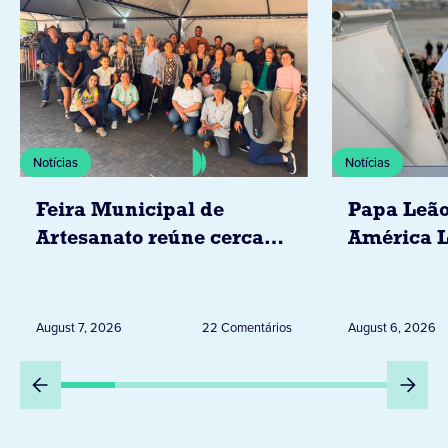
Notícias
Notícias
Feira Municipal de
Papa Leão
Artesanato reúne cerca
América L
de 20 expositores neste
novembro,
sábado em Jacarezinho
Uruguai, 
Peru
August 7, 2026
22 Comentários
August 6, 2026