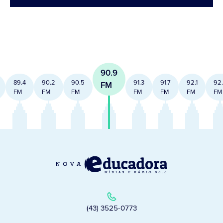
90.9
89.4
90.2
90.5
91.3
91.7
92.1
92
FM
FM
FM
FM
FM
FM
FM
FM
(43) 3525-0773