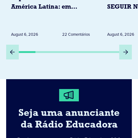
América Latina: em
SEGUIR 
novembro, visitará
RESTRIÇ
Uruguai, Argentina e
ELEITORA
Peru
DESTA Q
August 6, 2026
22 Comentários
August 6, 2026
DIA 6
Seja uma anunciante
da Rádio Educadora