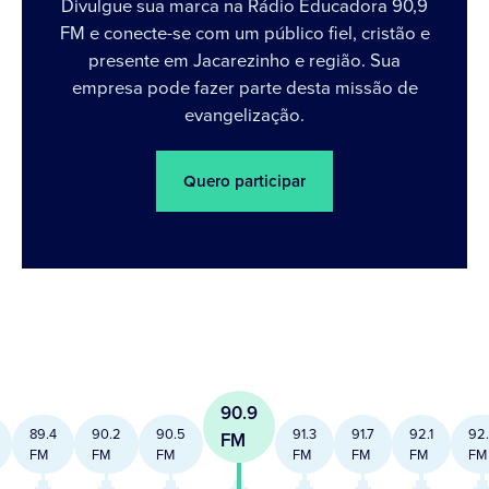
Divulgue sua marca na Rádio Educadora 90,9
FM e conecte-se com um público fiel, cristão e
presente em Jacarezinho e região. Sua
empresa pode fazer parte desta missão de
evangelização.
Quero participar
90.9
89.4
90.2
90.5
91.3
91.7
92.1
92
FM
FM
FM
FM
FM
FM
FM
FM