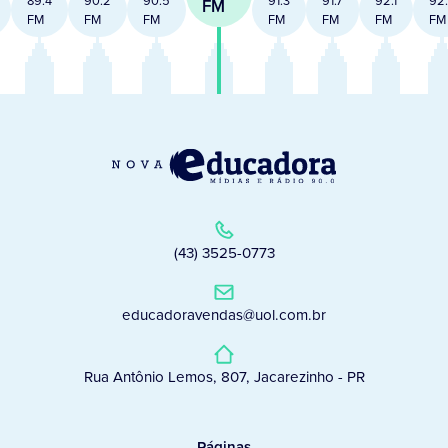
FM
FM
FM
FM
FM
FM
FM
FM
(43) 3525-0773
educadoravendas@uol.com.br
Rua Antônio Lemos, 807, Jacarezinho - PR
Páginas