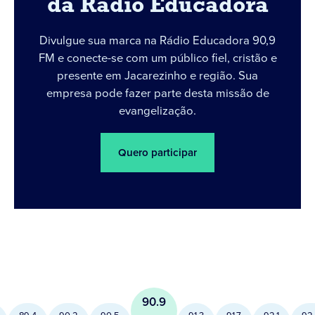
da Rádio Educadora
Divulgue sua marca na Rádio Educadora 90,9
FM e conecte-se com um público fiel, cristão e
presente em Jacarezinho e região. Sua
empresa pode fazer parte desta missão de
evangelização.
Quero participar
90.9
89.4
90.2
90.5
91.3
91.7
92.1
92