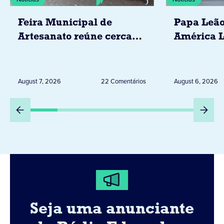
Feira Municipal de
Papa Leão
Artesanato reúne cerca
América L
de 20 expositores neste
novembro,
sábado em Jacarezinho
Uruguai, 
Peru
August 7, 2026
22 Comentários
August 6, 2026
Seja uma anunciante