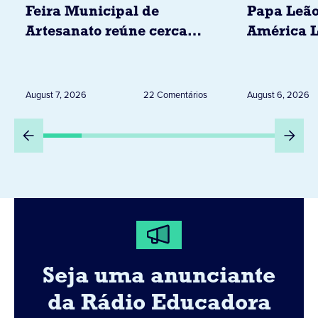
Feira Municipal de
Papa Leão
Artesanato reúne cerca
América L
de 20 expositores neste
novembro,
sábado em Jacarezinho
Uruguai, 
Peru
August 7, 2026
22 Comentários
August 6, 2026
Seja uma anunciante
da Rádio Educadora