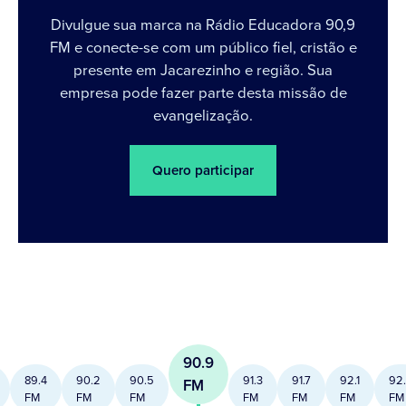
Divulgue sua marca na Rádio Educadora 90,9
FM e conecte-se com um público fiel, cristão e
presente em Jacarezinho e região. Sua
empresa pode fazer parte desta missão de
evangelização.
Quero participar
90.9
89.4
90.2
90.5
91.3
91.7
92.1
92
FM
FM
FM
FM
FM
FM
FM
FM