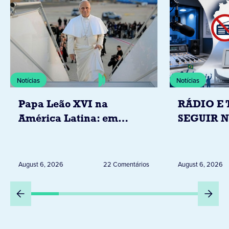
Notícias
Notícias
Papa Leão XVI na
RÁDIO E 
América Latina: em
SEGUIR 
novembro, visitará
RESTRIÇ
Uruguai, Argentina e
ELEITORA
Peru
DESTA Q
August 6, 2026
22 Comentários
August 6, 2026
DIA 6