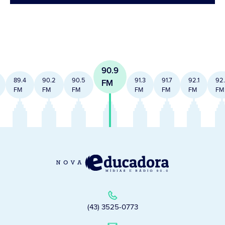
90.9
89.4
90.2
90.5
91.3
91.7
92.1
92
FM
FM
FM
FM
FM
FM
FM
FM
(43) 3525-0773