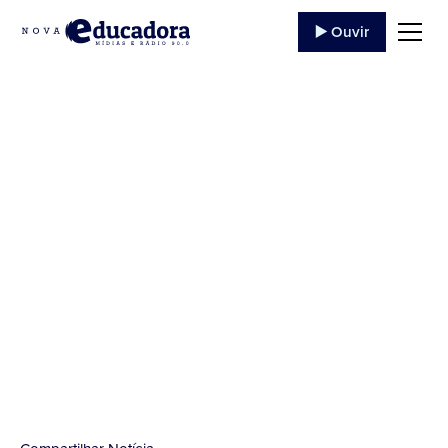
▶️ Ouvir
Campanha contra
queimada em
Jacarezinho
...
20 de Agosto
,
2021