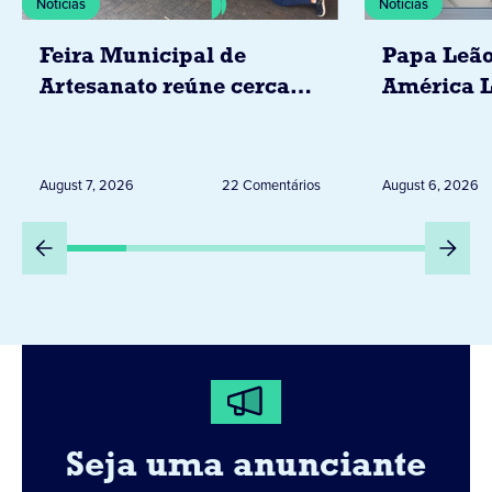
Notícias
Notícias
Feira Municipal de
Papa Leão
Artesanato reúne cerca
América L
de 20 expositores neste
novembro,
sábado em Jacarezinho
Uruguai, 
Peru
August 7, 2026
22 Comentários
August 6, 2026
Seja uma anunciante