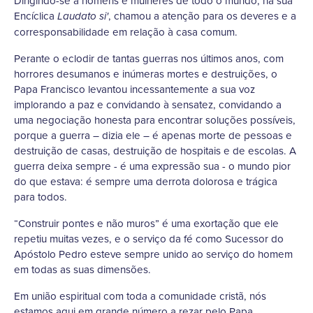
Dirigindo-se a homens e mulheres de todo o mundo, na sua
Encíclica
, chamou a atenção para os deveres e a
Laudato si'
corresponsabilidade em relação à casa comum.
Perante o eclodir de tantas guerras nos últimos anos, com
horrores desumanos e inúmeras mortes e destruições, o
Papa Francisco levantou incessantemente a sua voz
implorando a paz e convidando à sensatez, convidando a
uma negociação honesta para encontrar soluções possíveis,
porque a guerra – dizia ele – é apenas morte de pessoas e
destruição de casas, destruição de hospitais e de escolas. A
guerra deixa sempre - é uma expressão sua - o mundo pior
do que estava: é sempre uma derrota dolorosa e trágica
para todos.
“Construir pontes e não muros” é uma exortação que ele
repetiu muitas vezes, e o serviço da fé como Sucessor do
Apóstolo Pedro esteve sempre unido ao serviço do homem
em todas as suas dimensões.
Em união espiritual com toda a comunidade cristã, nós
estamos aqui em grande número a rezar pelo Papa