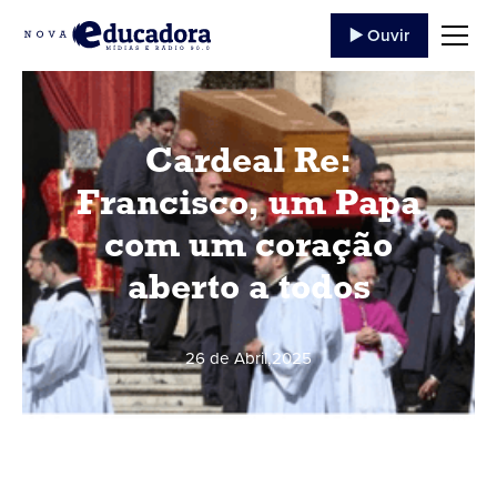
▶️ Ouvir
Cardeal Re:
Francisco, um Papa
com um coração
aberto a todos
26 de Abril
,
2025