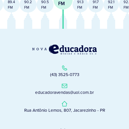
89.4
90.2
90.5
91.3
91.7
92.1
92
FM
FM
FM
FM
FM
FM
FM
FM
(43) 3525-0773
educadoravendas@uol.com.br
Rua Antônio Lemos, 807, Jacarezinho - PR