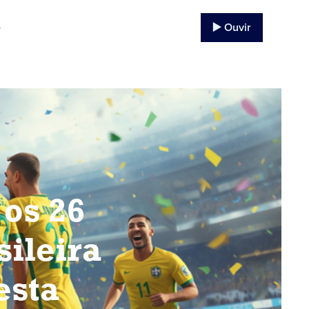
▶️ Ouvir
o
 os 26
sileira
esta