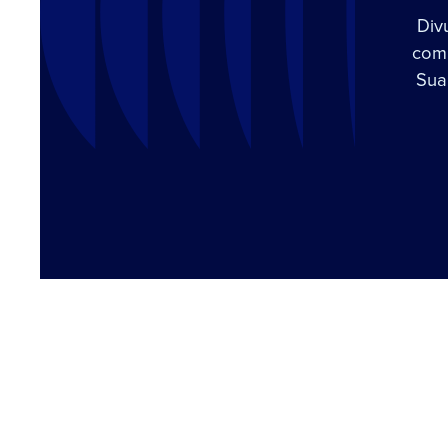
Div
com 
Sua