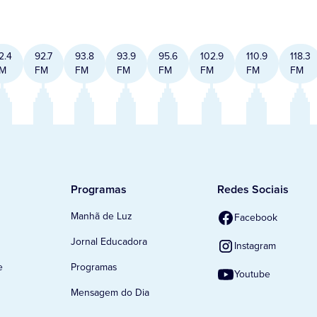
2.4
92.7
93.8
93.9
95.6
102.9
110.9
118.3
M
FM
FM
FM
FM
FM
FM
FM
Programas
Redes Sociais
Manhã de Luz
Facebook
Jornal Educadora
Instagram
e
Programas
Youtube
Mensagem do Dia