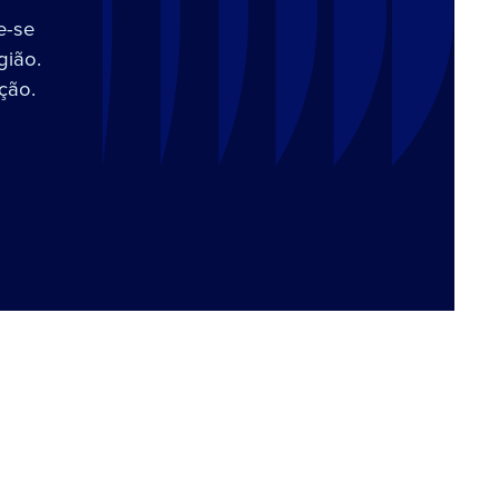
e-se
gião.
ção.