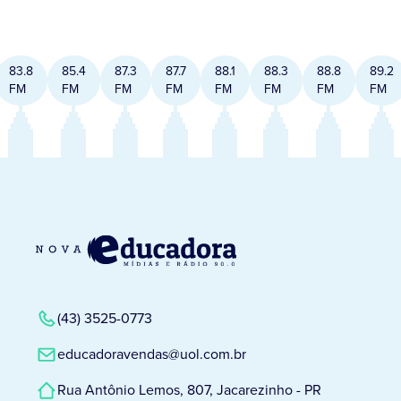
83.8
85.4
87.3
87.7
88.1
88.3
88.8
89.2
FM
FM
FM
FM
FM
FM
FM
FM
(43) 3525-0773
educadoravendas@uol.com.br
Rua Antônio Lemos, 807, Jacarezinho - PR