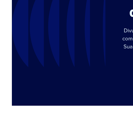
Div
com 
Sua