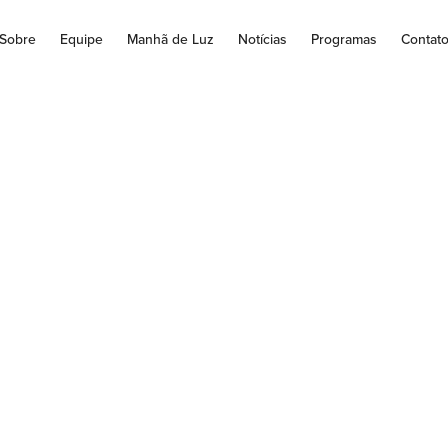
Sobre
Equipe
Manhã de Luz
Notícias
Programas
Contat
s de Covid-19 aum
em Jacararezinho
a Municipal de Jacarezinho Imagem de capa/destaque de Gerd A
13 de Janeiro
,
2022