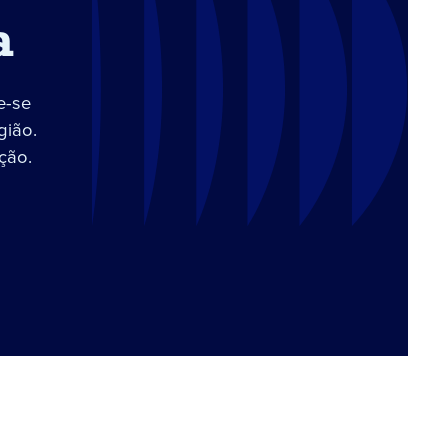
a
e-se
gião.
ção.