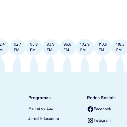
2.4
92.7
93.8
93.9
95.6
102.9
110.9
118.3
M
FM
FM
FM
FM
FM
FM
FM
Programas
Redes Sociais
Manhã de Luz
Facebook
Jornal Educadora
Instagram