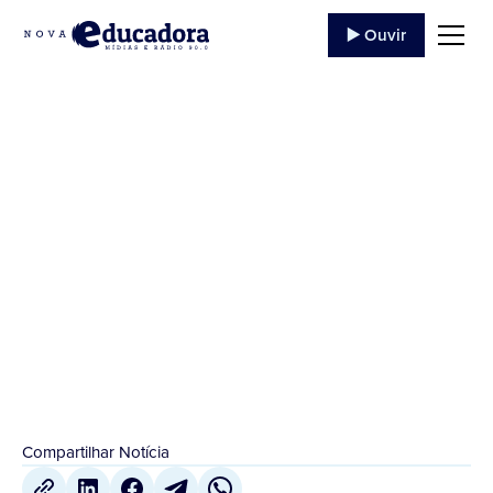
▶️ Ouvir
Centro de Eventos em
Jacarezinho
...
4 de Agosto
,
2022
Compartilhar Notícia