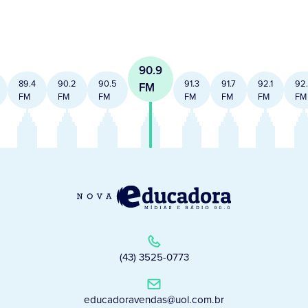
90.9
89.4
90.2
90.5
91.3
91.7
92.1
92
FM
FM
FM
FM
FM
FM
FM
FM
(43) 3525-0773
educadoravendas@uol.com.br