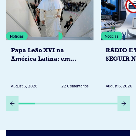
Notícias
Notícias
Papa Leão XVI na
RÁDIO E 
América Latina: em
SEGUIR 
novembro, visitará
RESTRIÇ
Uruguai, Argentina e
ELEITORA
Peru
DESTA Q
August 6, 2026
22 Comentários
August 6, 2026
DIA 6