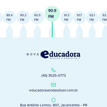
90.9
89.4
90.2
90.5
91.3
91.7
92.1
92
FM
FM
FM
FM
FM
FM
FM
FM
(43) 3525-0773
educadoravendas@uol.com.br
Rua Antônio Lemos, 807, Jacarezinho - PR