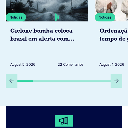
Notícias
Notícias
Ciclone bomba coloca
Ordenaçã
brasil em alerta com
tempo de 
tempestades, ventos e
Diocese d
granizo previstos entre os
dias 6 e 8 de agosto
August 5, 2026
22 Comentários
August 4, 2026