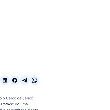
o o Cerco de Jericó
)Trata-se de uma
l e comunitária diante