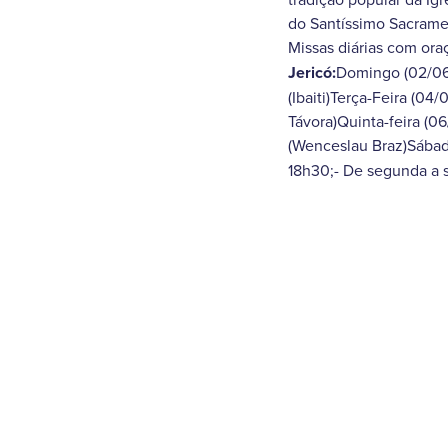
do Santíssimo Sacrament
Missas diárias com oraç
Jericó:
Domingo (02/06)
(Ibaiti)Terça-Feira (04
Távora)Quinta-feira (06
(Wenceslau Braz)Sábado
18h30;- De segunda a s