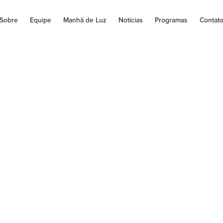
Sobre
Equipe
Manhã de Luz
Notícias
Programas
Contat
O DE JERICÓ CO
 PRÓXIMO DIA 02
DRAL DE JACARE
 Conceição, de Jacarezinho, realiza entre os dias 02 e 08 de ju
com o tema "Eu vos darei...