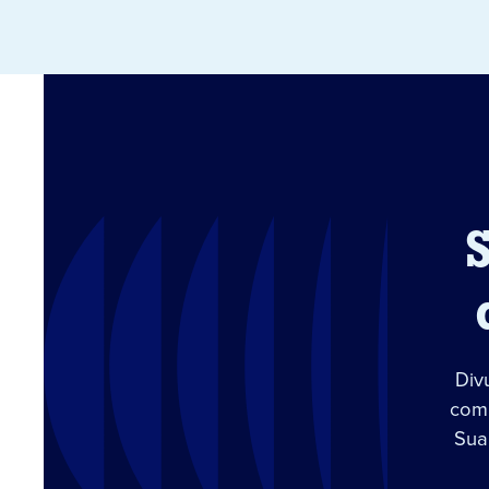
Div
com 
Sua