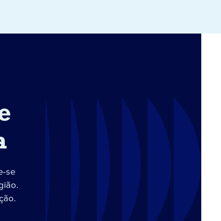
e
a
e-se
gião.
ção.