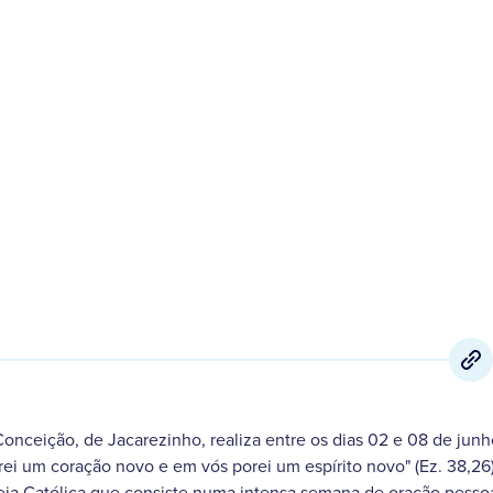
29 de Maio
,
2024
onceição, de Jacarezinho, realiza entre os dias 02 e 08 de junh
ei um coração novo e em vós porei um espírito novo" (Ez. 38,26
reja Católica que consiste numa intensa semana de oração pessoa