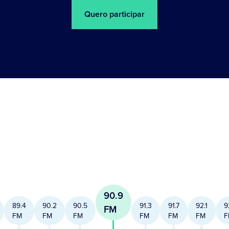
Quero participar
90.9
89.4
90.2
90.5
91.3
91.7
92.1
9
FM
FM
FM
FM
FM
FM
FM
F