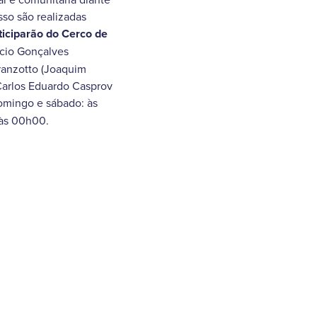
sso são realizadas
ticiparão do Cerco de
rcio Gonçalves
 Granzotto (Joaquim
. Carlos Eduardo Casprov
omingo e sábado: às
às 00h00.