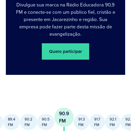
Divulgue sua marca na Rádio Educadora 90,9
FM e conecte-se com um público fiel, cristão e
presente em Jacarezinho e região. Sua
empresa pode fazer parte desta missão de
evangelização.
Quero participar
90.9
89.4
90.2
90.5
91.3
91.7
92.1
92
FM
FM
FM
FM
FM
FM
FM
FM