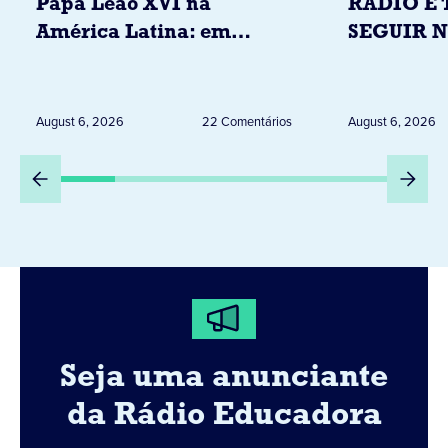
Papa Leão XVI na
RÁDIO E 
América Latina: em
SEGUIR 
novembro, visitará
RESTRIÇ
Uruguai, Argentina e
ELEITORA
Peru
DESTA Q
August 6, 2026
22 Comentários
August 6, 2026
DIA 6
Seja uma anunciante
da Rádio Educadora