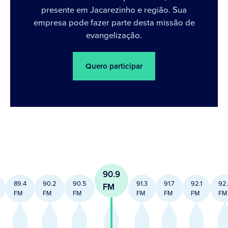
presente em Jacarezinho e região. Sua
empresa pode fazer parte desta missão de
evangelização.
Quero participar
90.9
89.4
90.2
90.5
91.3
91.7
92.1
92
FM
FM
FM
FM
FM
FM
FM
FM