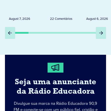
de 20 expositores neste
novembro,
sábado em Jacarezinho
Uruguai, 
Peru
August 7, 2026
22 Comentários
August 6, 2026
Seja uma anunciante
da Rádio Educadora
Divulgue sua marca na Rádio Educadora 90,9
FM e conecte-se com um público fiel, cristão e