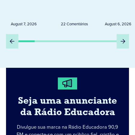
de 20 expositores neste
novembro,
sábado em Jacarezinho
Uruguai, 
Peru
August 7, 2026
22 Comentários
August 6, 2026
Seja uma anunciante
da Rádio Educadora
Divulgue sua marca na Rádio Educadora 90,9
FM e conecte-se com um público fiel, cristão e