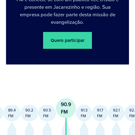
presente em Jacarezinho e região. Sua
empresa pode fazer parte desta missão de
evangelização.
Quero participar
90.9
89.4
90.2
90.5
91.3
91.7
92.1
92
FM
FM
FM
FM
FM
FM
FM
FM