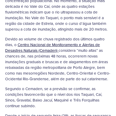
concentração populacional. No momento, a situação mais
delicada é no Vale do Caí, onde as quatro estações
fluviométricas indicam que o rio ultrapassou a cota de
inundação. No Vale do Taquari, o ponto mais sensível é a
região da cidade de Estrela, onde o curso d’água também
superou a cota de inundação, atingindo mais de 20 metros.
Devido ao volume de chuva registrado dos últimos quatro
dias, o
Centro Nacional de Monitoramento e Alertas de
Desastres Naturais (Cemaden)
considera “muito altas” as
chances de, nas próximas 48 horas, ocorrerem novas
inundações graduais e bruscas e de alagamentos em áreas
rebaixadas da região metropolitana de Porto Alegre, bem
como nas mesorregiões Nordeste, Centro-Oriental e Centro-
Ocidental Rio-Grandense, além de parte do sul catarinense.
Segundo o Cemaden, se a previsão se confirmar, as
condições favorecerão que o nível dos rios Taquari, Caí,
Sinos, Gravataí, Baixo Jacuí, Maquiné e Três Forquilhas
continue subindo.
Desde o início de segunda-feira (29), as forças de segurança