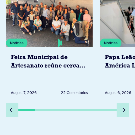
Notícias
Notícias
Feira Municipal de
Papa Leão
Artesanato reúne cerca
América L
de 20 expositores neste
novembro,
sábado em Jacarezinho
Uruguai, 
Peru
August 7, 2026
22 Comentários
August 6, 2026