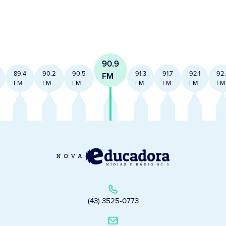
90.9
89.4
90.2
90.5
91.3
91.7
92.1
92
FM
FM
FM
FM
FM
FM
FM
FM
(43) 3525-0773