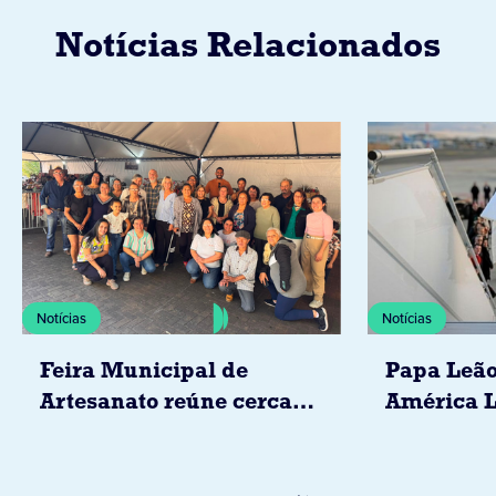
Notícias Relacionados
Notícias
Notícias
Feira Municipal de
Papa Leão
Artesanato reúne cerca
América L
de 20 expositores neste
novembro,
sábado em Jacarezinho
Uruguai, 