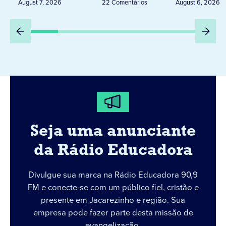
Peru
August 7, 2026
22 Comentários
August 6, 2026
Seja uma anunciante
da Rádio Educadora
Divulgue sua marca na Rádio Educadora 90,9
FM e conecte-se com um público fiel, cristão e
presente em Jacarezinho e região. Sua
empresa pode fazer parte desta missão de
evangelização.