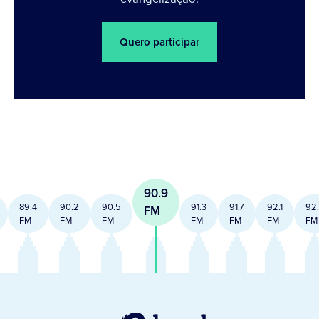
Quero participar
90.9
89.4
90.2
90.5
91.3
91.7
92.1
92
FM
FM
FM
FM
FM
FM
FM
FM