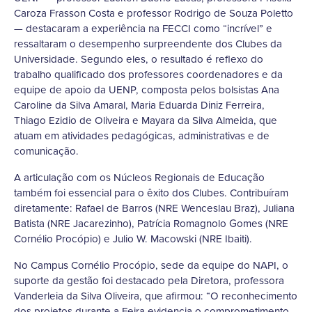
Caroza Frasson Costa e professor Rodrigo de Souza Poletto
— destacaram a experiência na FECCI como “incrível” e
ressaltaram o desempenho surpreendente dos Clubes da
Universidade. Segundo eles, o resultado é reflexo do
trabalho qualificado dos professores coordenadores e da
equipe de apoio da UENP, composta pelos bolsistas Ana
Caroline da Silva Amaral, Maria Eduarda Diniz Ferreira,
Thiago Ezidio de Oliveira e Mayara da Silva Almeida, que
atuam em atividades pedagógicas, administrativas e de
comunicação.
A articulação com os Núcleos Regionais de Educação
também foi essencial para o êxito dos Clubes. Contribuíram
diretamente: Rafael de Barros (NRE Wenceslau Braz), Juliana
Batista (NRE Jacarezinho), Patrícia Romagnolo Gomes (NRE
Cornélio Procópio) e Julio W. Macowski (NRE Ibaiti).
No Campus Cornélio Procópio, sede da equipe do NAPI, o
suporte da gestão foi destacado pela Diretora, professora
Vanderleia da Silva Oliveira, que afirmou: “O reconhecimento
dos projetos durante a Feira evidencia o comprometimento