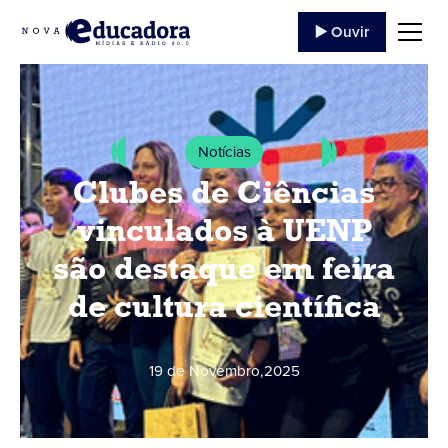
▶️ Ouvir
Notícias
Clubes de Ciências
vinculados à UENP
são destaque em feira
de cultura científica
19 de Novembro
,
2025