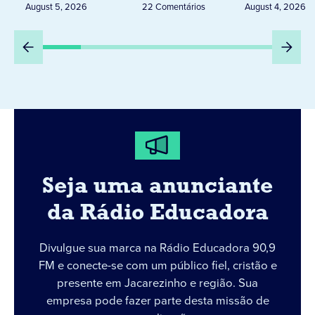
dias 6 e 8 de agosto
August 5, 2026
22 Comentários
August 4, 2026
Seja uma anunciante
da Rádio Educadora
Divulgue sua marca na Rádio Educadora 90,9
FM e conecte-se com um público fiel, cristão e
presente em Jacarezinho e região. Sua
empresa pode fazer parte desta missão de