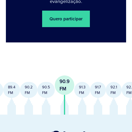
evangelização.
Quero participar
90.9
89.4
90.2
90.5
91.3
91.7
92.1
92
FM
FM
FM
FM
FM
FM
FM
FM