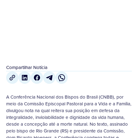
para a Vida e a Família, divulgou nota na qual
reitera...
27 de Junho
,
2022
Compartilhar Notícia
A Conferência Nacional dos Bispos do Brasil (CNBB), por
meio da Comissão Episcopal Pastoral para a Vida e a Família,
divulgou nota na qual reitera sua posição em defesa da
integralidade, inviolabilidade e dignidade da vida humana,
desde a concepção até a morte natural. No texto, assinado
pelo bispo de Rio Grande (RS) e presidente da Comissão,
dom Ricardo Hoepers, a Conferência condena todas e