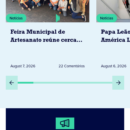
Notícias
Notícias
Feira Municipal de
Papa Leão
Artesanato reúne cerca
América L
de 20 expositores neste
novembro,
sábado em Jacarezinho
Uruguai, 
Peru
August 7, 2026
22 Comentários
August 6, 2026