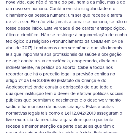
nova vida, que não é nem a do pai, nem a da mãe, mas a de
um novo ser humano. Contém em si a singularidade e o
dinamismo da pessoa humana: um ser que recebe a tarefa
de vir-a-ser. Ele não viria jamais a tornar-se humano, se não o
fosse desde início. Esta verdade é de caráter antropológico,
ético e científico. Não se restringe à argumentação de cunho
teológico ou religioso (Pronunciamento da CNBB em 04 de
abril de 2017).Lembramos com veemência que são imorais
leis que imponham aos profissionais da saúde a obrigação
de agir contra a sua consciência, cooperando, direta ou
indiretamente, na prática do aborto. Cabe a todos nós
recordar que há o preceito legal: a previsão contida no
artigo 7º da Lei 8.069/90 (Estatuto da Criança e do
Adolescente) onde consta a obrigação de que toda e
qualquer instituição tem o dever de efetivar políticas sociais
públicas que permitam o nascimento e o desenvolvimento
sadio e harmonioso de nossas crianças. Estas e outras
normativas legais tais como a Lei 12.842/2013 asseguram o
livre exercício da medicina e garantem que o paciente
receba a melhor atenção da parte daqueles que têm o
dever de cuidar do direito à saúde e à vida. Entendemos