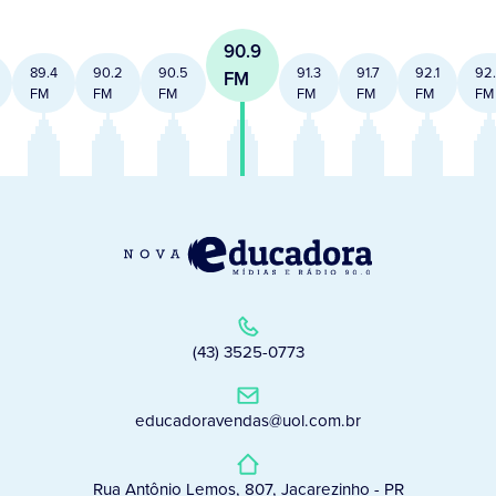
90.9
89.4
90.2
90.5
91.3
91.7
92.1
92
FM
FM
FM
FM
FM
FM
FM
FM
(43) 3525-0773
educadoravendas@uol.com.br
Rua Antônio Lemos, 807, Jacarezinho - PR