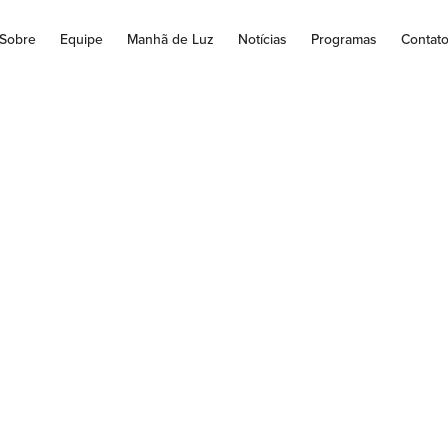
Sobre
Equipe
Manhã de Luz
Notícias
Programas
Contat
conta de luz mais 
midores procuram 
de economizar
o diminuir o uso da energia com mudança de hábitos Com a conta
consumidores brasileiros têm buscado...