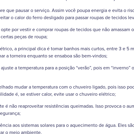
pre que pausar o serviço. Assim você poupa energia e evita o ri
itar o calor do ferro desligado para passar roupas de tecidos le
 opte por vestir e comprar roupas de tecidos que não amassam ou
certas peças de roupa;
trico, a principal dica é tomar banhos mais curtos, entre 3 e 5 
har a torneira enquanto se ensaboa são bem-vindos;
 ajuste a temperatura para a posição “verão”, pois em “inverno
lhado mudar a temperatura com o chuveiro ligado, pois isso po
idade é, se estiver calor, evite usar o chuveiro elétrico;
te é não reaproveitar resistências queimadas. Isso provoca o 
segurança;
erência aos sistemas solares para o aquecimento de água. Eles s
var o meio ambiente.