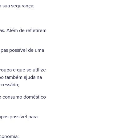
a sua segurança;
ras. Além de refletirem
upas possível de uma
oupa e que se utilize
mpo também ajuda na
cessária;
 no consumo doméstico
upas possível para
economia;