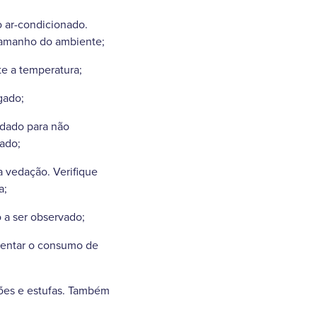
 ar-condicionado.
tamanho do ambiente;
te a temperatura;
gado;
idado para não
pado;
a vedação. Verifique
a;
o a ser observado;
mentar o consumo de
ogões e estufas. Também