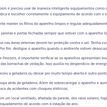
bém é preciso usar de maneira inteligente equipamentos como o
a dica é escolher corretamente o equipamento de acordo com o 
ante manter os filtros do aparelho limpos e regular adequadamen
janelas e portas fechadas sempre que estiver com o aparelho li
dos nas áreas externas devem ter proteção contra o sol. Tenha cu
 Por fim, desligue o aparelho quando o ambiente estiver desocu
e freezers, é importante verificar se os aparelhos apresentam bo
das borrachas de vedação. Isso auxilia no desperdício de energi
 vezes a geladeira ou deixar por muito tempo aberta é outro pont
upa atrás da geladeira. Além de sobrecarregar o aparelho e au
risco de acidentes com choques elétricos;
 em um local ventilado, afastada da parede, dos raios solares, f
dequadamente de acordo com a estação do ano.