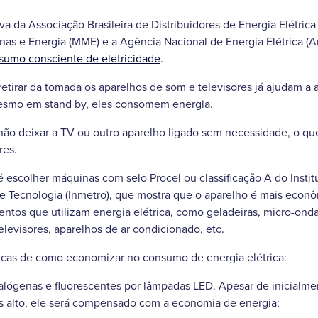
va da Associação Brasileira de Distribuidores de Energia Elétric
nas e Energia (MME) e a Agência Nacional de Energia Elétrica (An
umo consciente de eletricidade
.
etirar da tomada os aparelhos de som e televisores já ajudam a al
mesmo em stand by, eles consomem energia.
ão deixar a TV ou outro aparelho ligado sem necessidade, o qu
res.
é escolher máquinas com selo Procel ou classificação A do Instit
e Tecnologia (Inmetro), que mostra que o aparelho é mais econô
ntos que utilizam energia elétrica, como geladeiras, micro-ondas
elevisores, aparelhos de ar condicionado, etc.
dicas de como economizar no consumo de energia elétrica:
alógenas e fluorescentes por lâmpadas LED. Apesar de inicialm
is alto, ele será compensado com a economia de energia;