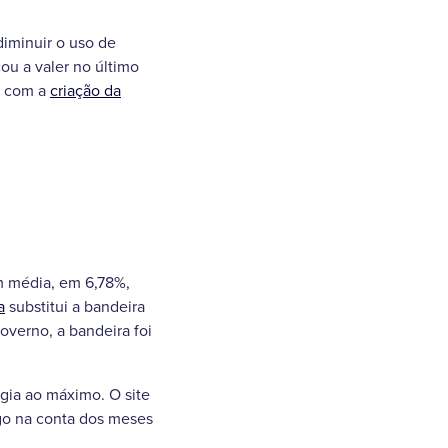
diminuir o uso de
ou a valer no último
, com a
criação da
em média, em 6,78%,
a
substitui a bandeira
verno, a bandeira foi
gia ao máximo. O site
pago na conta dos meses