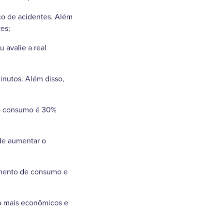
sco de acidentes. Além
ves;
 avalie a real
minutos. Além disso,
” o consumo é 30%
de aumentar o
aumento de consumo e
ão mais econômicos e