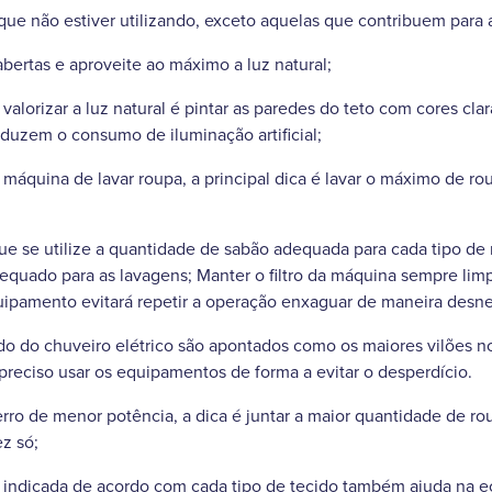
ue não estiver utilizando, exceto aquelas que contribuem para 
abertas e aproveite ao máximo a luz natural;
a valorizar a luz natural é pintar as paredes do teto com cores cla
reduzem o consumo de iluminação artificial;
máquina de lavar roupa, a principal dica é lavar o máximo de ro
e se utilize a quantidade de sabão adequada para cada tipo de r
dequado para as lavagens; Manter o filtro da máquina sempre li
uipamento evitará repetir a operação enxaguar de maneira desne
lado do chuveiro elétrico são apontados como os maiores vilões
 preciso usar os equipamentos de forma a evitar o desperdício.
erro de menor potência, a dica é juntar a maior quantidade de ro
z só;
ra indicada de acordo com cada tipo de tecido também ajuda na 