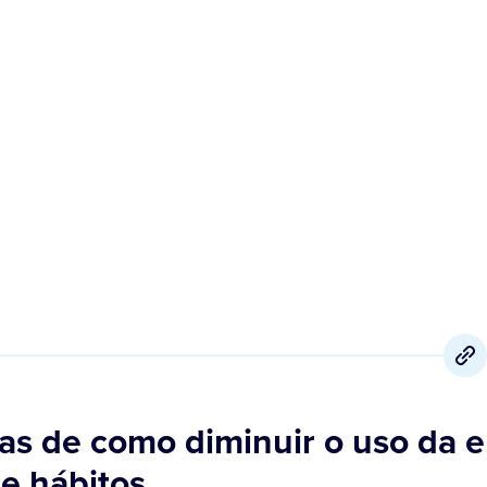
6 de Setembro
,
2021
cas de como diminuir o uso da 
e hábitos