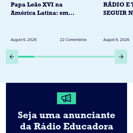
Papa Leão XVI na
RÁDIO E 
América Latina: em
SEGUIR 
novembro, visitará
RESTRIÇ
Uruguai, Argentina e
ELEITORA
Peru
DESTA Q
August 6, 2026
22 Comentários
August 6, 2026
DIA 6
Seja uma anunciante
da Rádio Educadora