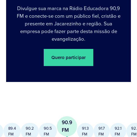
Divulgue sua marca na Rádio Educadora 90,9
FM e conecte-se com um público fiel, cristão e
presente em Jacarezinho e região. Sua
empresa pode fazer parte desta missão de
evangelização.
Quero participar
90.9
89.4
90.2
90.5
91.3
91.7
92.1
92
FM
FM
FM
FM
FM
FM
FM
FM