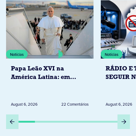
Notícias
Notícias
Papa Leão XVI na
RÁDIO E 
América Latina: em
SEGUIR 
novembro, visitará
RESTRIÇ
Uruguai, Argentina e
ELEITORA
Peru
DESTA Q
August 6, 2026
22 Comentários
August 6, 2026
DIA 6