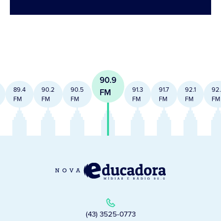
90.9
89.4
90.2
90.5
91.3
91.7
92.1
92
FM
FM
FM
FM
FM
FM
FM
FM
(43) 3525-0773