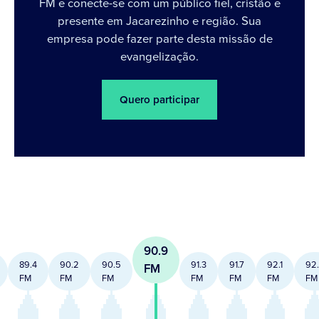
FM e conecte-se com um público fiel, cristão e
presente em Jacarezinho e região. Sua
empresa pode fazer parte desta missão de
evangelização.
Quero participar
90.9
89.4
90.2
90.5
91.3
91.7
92.1
92
FM
FM
FM
FM
FM
FM
FM
FM