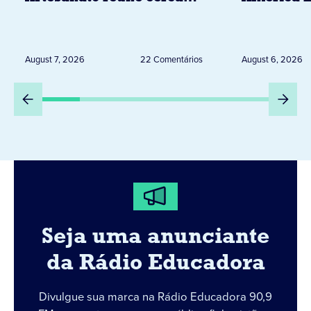
de 20 expositores neste
novembro,
sábado em Jacarezinho
Uruguai, 
Peru
August 7, 2026
22 Comentários
August 6, 2026
Seja uma anunciante
da Rádio Educadora
Divulgue sua marca na Rádio Educadora 90,9