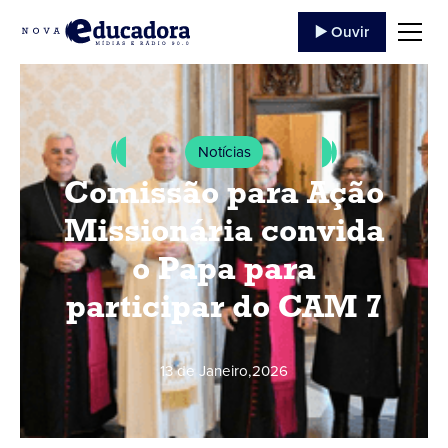
▶️ Ouvir
Notícias
Comissão para Ação
Missionária convida
o Papa para
participar do CAM 7
13 de Janeiro
,
2026