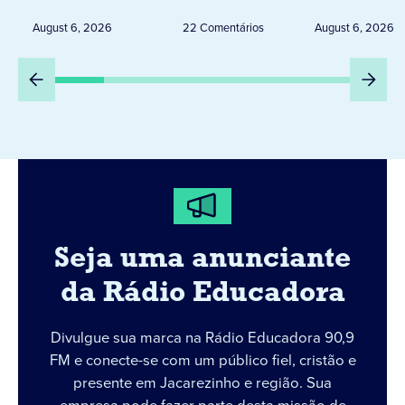
Peru
DESTA Q
August 6, 2026
22 Comentários
August 6, 2026
DIA 6
Seja uma anunciante
da Rádio Educadora
Divulgue sua marca na Rádio Educadora 90,9
FM e conecte-se com um público fiel, cristão e
presente em Jacarezinho e região. Sua
empresa pode fazer parte desta missão de