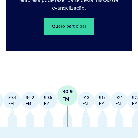
evangelização.
Quero participar
90.9
89.4
90.2
90.5
91.3
91.7
92.1
92
FM
FM
FM
FM
FM
FM
FM
FM