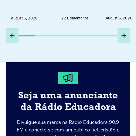
Uruguai, Argentina e
ELEITORA
Peru
DESTA Q
August 6, 2026
22 Comentários
August 6, 2026
DIA 6
Seja uma anunciante
da Rádio Educadora
Divulgue sua marca na Rádio Educadora 90,9
FM e conecte-se com um público fiel, cristão e