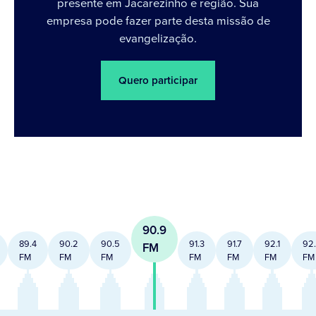
presente em Jacarezinho e região. Sua
empresa pode fazer parte desta missão de
evangelização.
Quero participar
90.9
89.4
90.2
90.5
91.3
91.7
92.1
92
FM
FM
FM
FM
FM
FM
FM
FM