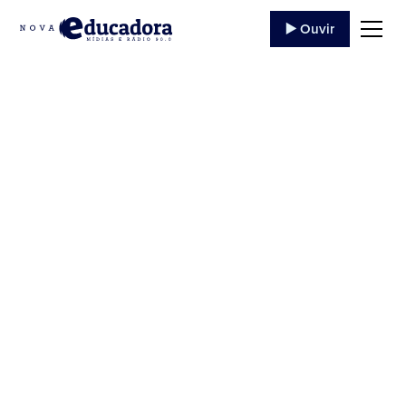
▶️ Ouvir
Comunicado, nossa
Rádio esta fora do ar
por problema e
técnico baixa nossso
app (Rede Educadora
FM) no Play store
Comunicado, nossa Rádio esta fora do ar por
problema e técnico, por esse motivo pedimos
cacolabração para que nossos ouvintes baixe
nosso app no seguinte...