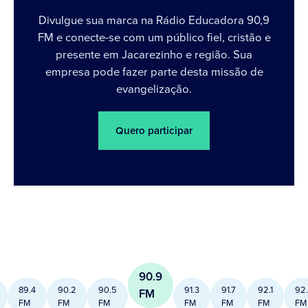
Divulgue sua marca na Rádio Educadora 90,9
FM e conecte-se com um público fiel, cristão e
presente em Jacarezinho e região. Sua
empresa pode fazer parte desta missão de
evangelização.
Quero participar
90.9
89.4
90.2
90.5
91.3
91.7
92.1
92
FM
FM
FM
FM
FM
FM
FM
FM