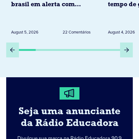
brasil em alerta com
tempo de 
tempestades, ventos e
Diocese d
granizo previstos entre os
dias 6 e 8 de agosto
August 5, 2026
22 Comentários
August 4, 2026
Seja uma anunciante
da Rádio Educadora
Divulgue sua marca na Rádio Educadora 90,9