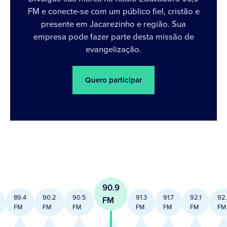
FM e conecte-se com um público fiel, cristão e
presente em Jacarezinho e região. Sua
empresa pode fazer parte desta missão de
evangelização.
Quero participar
90.9
89.4
90.2
90.5
91.3
91.7
92.1
92
FM
FM
FM
FM
FM
FM
FM
FM