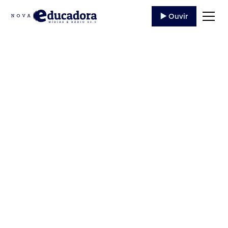
▶️ Ouvir
Comunicado sobre o
aplicativo da
Educadora 90.9
Comunicamos que nosso aplicativo se encontra
com problema de compartilhar o áudio pois está
desatualizado, estamos com um novo aplicativo
sendo construido e que em...
3 de Março
,
2022