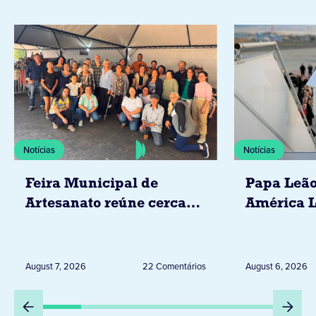
Notícias
Notícias
Feira Municipal de
Papa Leão
Artesanato reúne cerca
América L
de 20 expositores neste
novembro,
sábado em Jacarezinho
Uruguai, 
Peru
August 7, 2026
22 Comentários
August 6, 2026