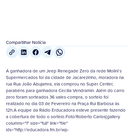
4 de Fevereiro
,
2024
Compartilhar Notícia
A ganhadora de um Jeep Renegade Zero da rede Molini’s
Supermercados foi da cidade de Jacarezinho, moradora na
rua Rua João Abujamra, ela comprou no Super Center,
parabéns para ganhadora Cecilia Vendramin. Além do carro
zero foram sorteados 36 vales-compra, o sorteio foi
realizado no dia 03 de Fevereiro na Praça Rui Barbosa às
12h.A equipe da Rádio Erducadora esteve presente fazendo
a cobertura de todo o sorteio.Foto/Roberto Carlos[gallery
columns="1" size="full" link="file"
ids="http://educadora.fm.br/wp-