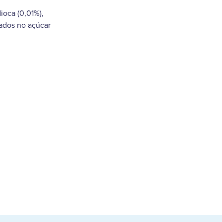
ioca (0,01%),
vados no açúcar