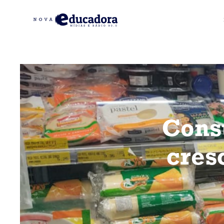
Cons
cres