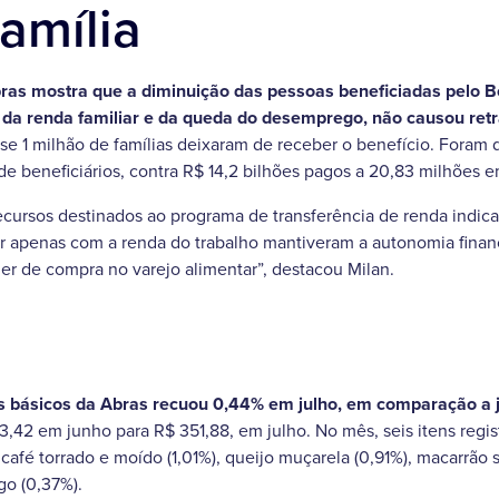
amília
as mostra que a diminuição das pessoas beneficiadas pelo Bo
da renda familiar e da queda do desemprego, não causou re
se 1 milhão de famílias deixaram de receber o benefício. Foram 
 de beneficiários, contra R$ 14,2 bilhões pagos a 20,83 milhões 
ursos destinados ao programa de transferência de renda indica
r apenas com a renda do trabalho mantiveram a autonomia finan
er de compra no varejo alimentar”, destacou Milan.
os básicos da Abras recuou 0,44% em julho, em comparação a 
3,42 em junho para R$ 351,88, em julho. No mês, seis itens regis
), café torrado e moído (1,01%), queijo muçarela (0,91%), macarrã
igo (0,37%).