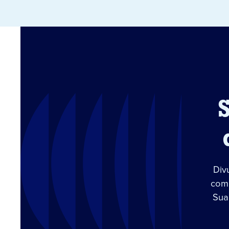
Div
com 
Sua