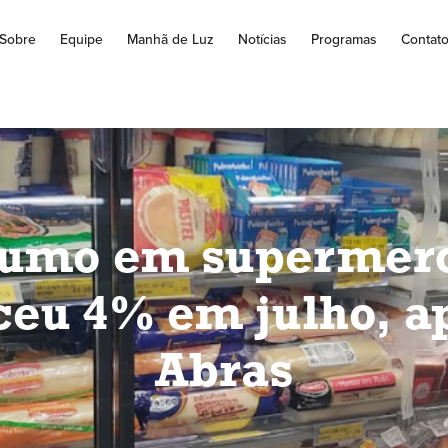
Sobre
Equipe
Manhã de Luz
Notícias
Programas
Contat
umo em supermer
ceu 4% em julho, a
Abras