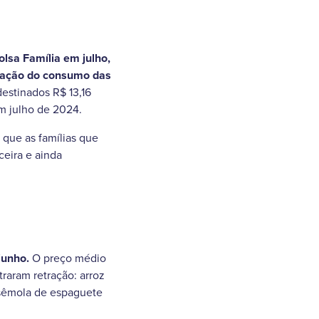
lsa Família em julho,
tração do consumo das
destinados R$ 13,16
em julho de 2024.
 que as famílias que
ceira e ainda
junho.
O preço médio
traram retração: arroz
o sêmola de espaguete