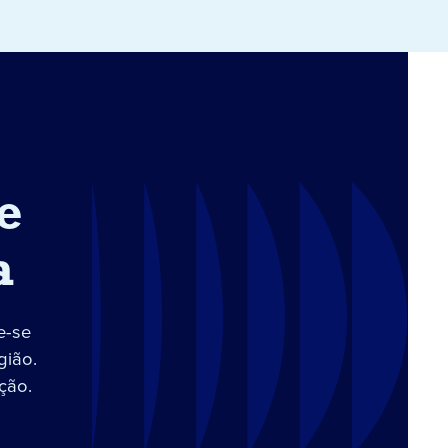
e
a
e-se
gião.
ção.