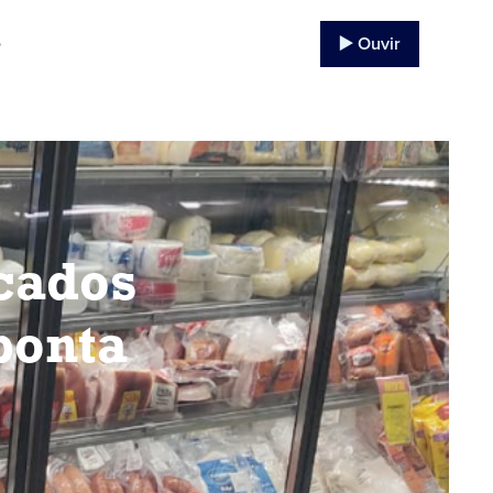
▶️ Ouvir
o
cados
ponta