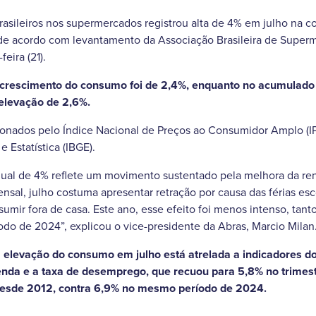
rasileiros nos supermercados registrou alta de 4% em julho na 
 acordo com levantamento da Associação Brasileira de Superm
eira (21).
 crescimento do consumo foi de 2,4%, enquanto no acumulado d
elevação de 2,6%.
onados pelo Índice Nacional de Preços ao Consumidor Amplo (IP
e Estatística (IBGE).
nual de 4% reflete um movimento sustentado pela melhora da r
ensal, julho costuma apresentar retração por causa das férias es
sumir fora de casa. Este ano, esse efeito foi menos intenso, tant
o de 2024”, explicou o vice-presidente da Abras, Marcio Milan
 elevação do consumo em julho está atrelada a indicadores d
enda e a taxa de desemprego, que recuou para 5,8% no trimes
 desde 2012, contra 6,9% no mesmo período de 2024.