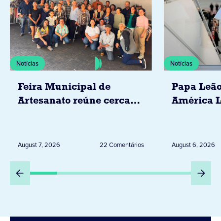
Notícias
Notícias
Feira Municipal de
Papa Leão
Artesanato reúne cerca
América L
de 20 expositores neste
novembro,
sábado em Jacarezinho
Uruguai, 
Peru
August 7, 2026
22 Comentários
August 6, 2026