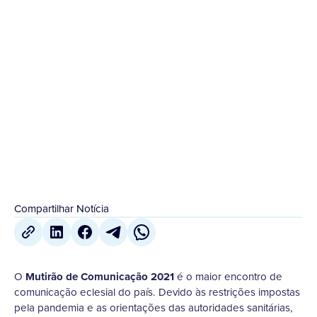
ONLINE
O Mutirão de Comunicação 2021 é o maior
encontro de comunicação eclesial do país. Devido
às restrições impostas pela pandemia e as
orientações das autoridades...
5 de Abril
,
2021
Compartilhar Notícia
O
Mutirão de Comunicação 2021
é o maior encontro de
comunicação eclesial do país. Devido às restrições impostas
pela pandemia e as orientações das autoridades sanitárias,