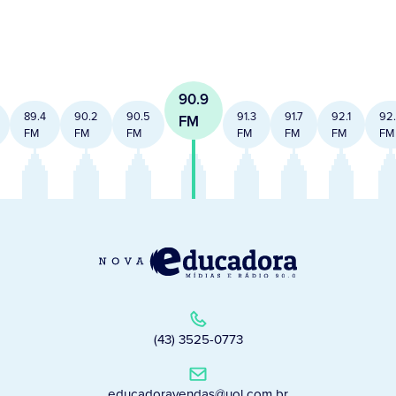
90.9
89.4
90.2
90.5
91.3
91.7
92.1
92
FM
FM
FM
FM
FM
FM
FM
FM
(43) 3525-0773
educadoravendas@uol.com.br