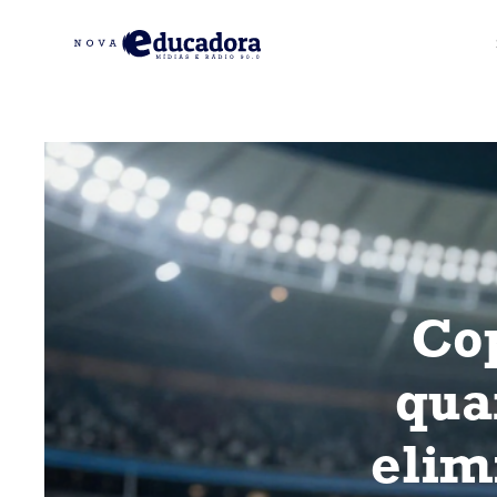
Co
qua
elim