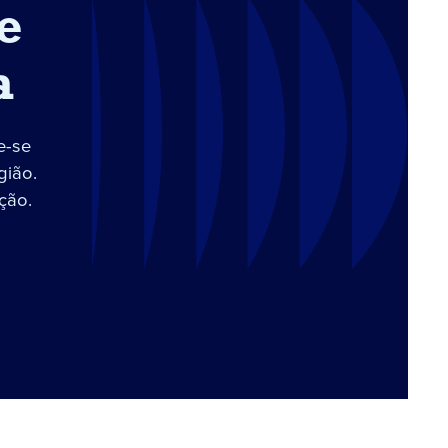
e
a
e-se
gião.
ção.