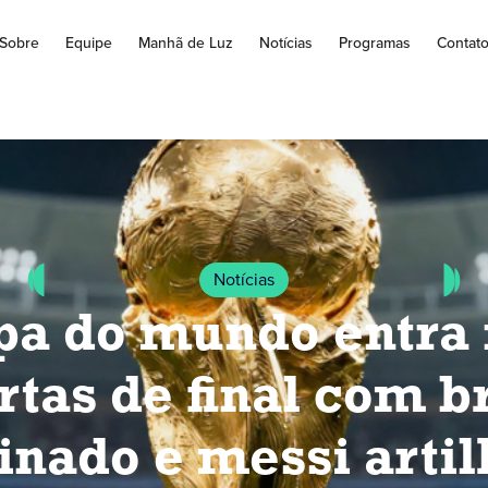
Sobre
Equipe
Manhã de Luz
Notícias
Programas
Contat
Notícias
pa do mundo entra 
rtas de final com br
inado e messi artil