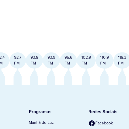
2.4
92.7
93.8
93.9
95.6
102.9
110.9
118.3
M
FM
FM
FM
FM
FM
FM
FM
Programas
Redes Sociais
Manhã de Luz
Facebook