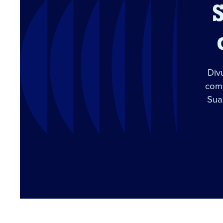
Div
com 
Sua