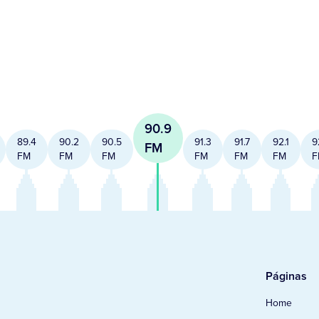
90.9
89.4
90.2
90.5
91.3
91.7
92.1
9
FM
FM
FM
FM
FM
FM
FM
F
Páginas
Home