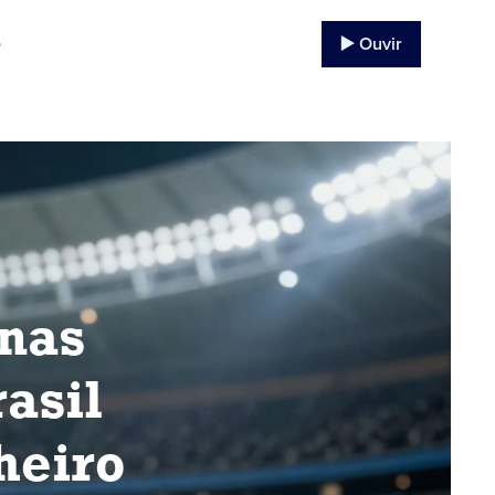
▶️ Ouvir
o
nas
asil
heiro