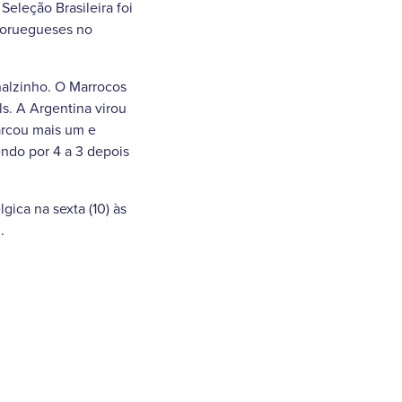
eleção Brasileira foi
 noruegueses no
nalzinho. O Marrocos
s. A Argentina virou
marcou mais um e
endo por 4 a 3 depois
gica na sexta (10) às
.