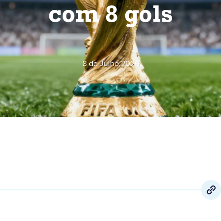
com 8 gols
8 de Julho
,
2026