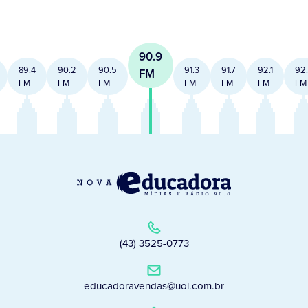
90.9
89.4
90.2
90.5
91.3
91.7
92.1
92
FM
FM
FM
FM
FM
FM
FM
FM
(43) 3525-0773
educadoravendas@uol.com.br