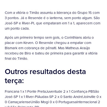
Com a vitória o Timão assumiu a liderança do Grupo 15 com
3 pontos. Já o Resende é o lanterna, sem ponto algum. São
José-SP e River-PI, que empataram em 1 a 1, aparecem com
um ponto cada.
Após um primeiro tempo sem gols, o Corinthians abriu o
placar com Keven. O Resende chegou a empatar com
Bismark em cobrança de pênalti. Mas Matheus Araújo
recebeu de Biro e bateu de primeira para garantir a vitória
final do Timão.
Outros resultados desta
terça:
Francana 1 x 1 Ponte PretaJuventude 2 x 1 Confiança-PBSão
José-SP 1 x 1 River-PIAudax-SP 2 x 0 Santo AndréJoinville 0 x
0 CamaçarienseUnião Mogi 0 x 0 PortuguesaInternacional 2