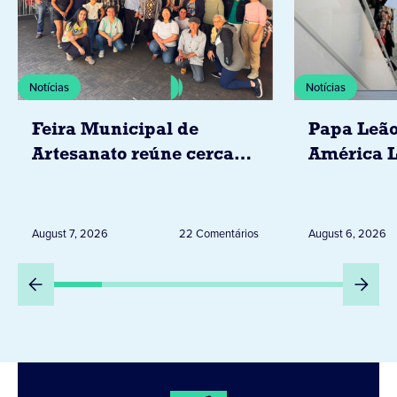
Notícias
Notícias
Feira Municipal de
Papa Leão
Artesanato reúne cerca
América L
de 20 expositores neste
novembro,
sábado em Jacarezinho
Uruguai, 
Peru
August 7, 2026
22 Comentários
August 6, 2026