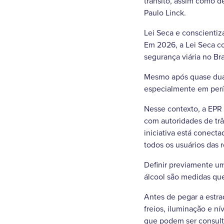
trânsito, assim como d
Paulo Linck.
Lei Seca e conscientiz
Em 2026, a Lei Seca co
segurança viária no Br
Mesmo após quase duas
especialmente em perí
Nesse contexto, a EPR 
com autoridades de tr
iniciativa está conect
todos os usuários das 
Definir previamente um
álcool são medidas que
Antes de pegar a estra
freios, iluminação e n
que podem ser consult