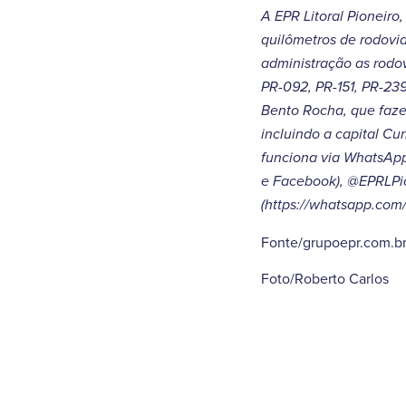
A EPR Litoral Pioneiro
quilômetros de rodovia
administração as rodov
PR-092, PR-151, PR-23
Bento Rocha, que faze
incluindo a capital C
funciona via WhatsApp.
e Facebook), @EPRLPio
(https://whatsapp.c
Fonte/grupoepr.com.b
Foto/Roberto Carlos