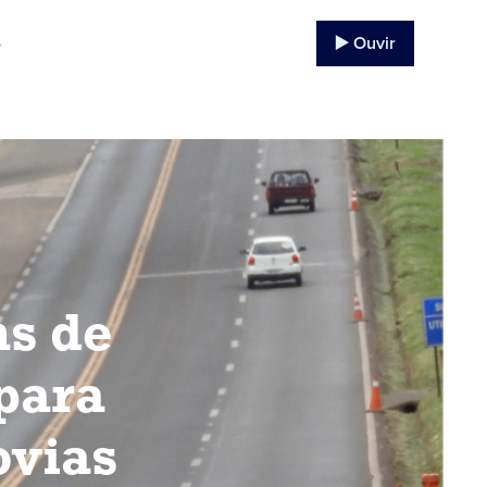
▶️ Ouvir
o
ns de
para
ovias