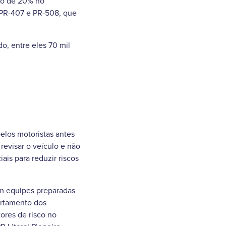
nto de 20% no
 PR-407 e PR-508, que
o, entre eles 70 mil
elos motoristas antes
revisar o veículo e não
iais para reduzir riscos
ém equipes preparadas
ortamento dos
tores de risco no