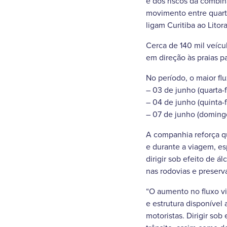
e dos riscos da combi
movimento entre quarta
ligam Curitiba ao Litor
Cerca de 140 mil veícu
em direção às praias p
No período, o maior flu
– 03 de junho (quarta-fe
– 04 de junho (quinta-f
– 07 de junho (domingo
A companhia reforça qu
e durante a viagem, es
dirigir sob efeito de á
nas rodovias e preserva
“O aumento no fluxo v
e estrutura disponíve
motoristas. Dirigir sob