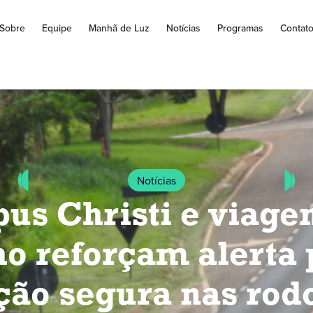
Sobre
Equipe
Manhã de Luz
Notícias
Programas
Contat
Notícias
us Christi e viage
ho reforçam alerta 
ção segura nas rod