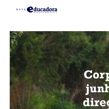
Corp
jun
dire