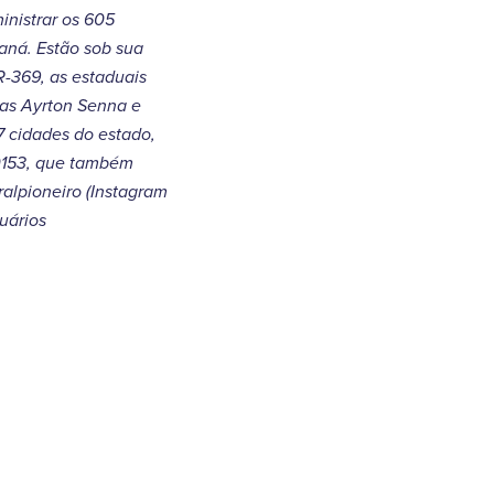
inistrar os 605
raná. Estão sob sua
R-369, as estaduais
das Ayrton Senna e
7 cidades do estado,
 0153, que também
ralpioneiro (Instagram
uários