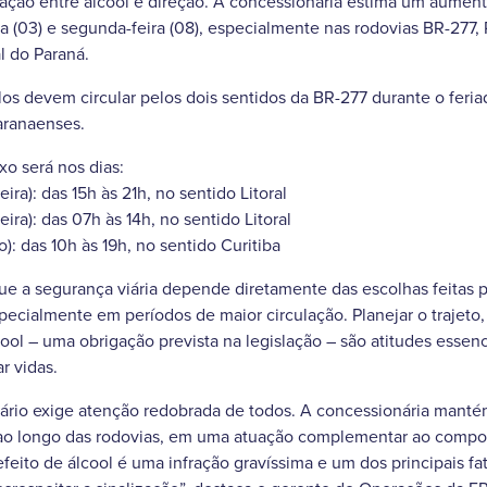
nação entre álcool e direção. A concessionária estima um aume
 (03) e segunda-feira (08), especialmente nas rodovias BR-277,
al do Paraná.
los devem circular pelos dois sentidos da BR-277 durante o feriad
aranaenses.
xo será nos dias:
ira): das 15h às 21h, no sentido Litoral
eira): das 07h às 14h, no sentido Litoral
): das 10h às 19h, no sentido Curitiba
e a segurança viária depende diretamente das escolhas feitas p
pecialmente em períodos de maior circulação. Planejar o trajeto, 
lcool – uma obrigação prevista na legislação – são atitudes essenc
r vidas.
iário exige atenção redobrada de todos. A concessionária mant
l ao longo das rodovias, em uma atuação complementar ao comp
 efeito de álcool é uma infração gravíssima e um dos principais fa