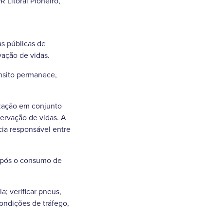
 Litoral Pioneiro,
as públicas de
vação de vidas.
nsito permanece,
ização em conjunto
ervação de vidas. A
cia responsável entre
 após o consumo de
; verificar pneus,
condições de tráfego,