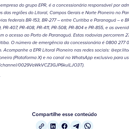
, empresa do grupo EPR, é a concessionária responsável por adm
s das regiões do Litoral, Campos Gerais e Norte Pioneiro no Pa
ias federais BR-153, BR-277 – entre Curitiba e Paranaguá – e B
9, PR-407, PR-408, PR-411, PR-508, PR-804 e PR-855, e as aveni
m o acesso ao Porto de Paranaguá. Estas rodovias percorrem 2
uritiba. O número de emergência da concessionária é 0800 277
 Acompanhe a EPR Litoral Pioneiro nas redes sociais: @epr.lito
neiro (Plataforma X) e no canal no WhatsApp exclusivo para us
om/channel/0029VaWkVCZ3GJP6kulLJO3T).
r
Compartilhe esse conteúdo