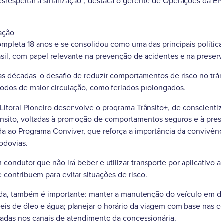
esrespeitar a sinalização”, destaca o gerente de Operações da EPR
ação
mpleta 18 anos e se consolidou como uma das principais polític
asil, com papel relevante na prevenção de acidentes e na preser
 décadas, o desafio de reduzir comportamentos de risco no trâ
odos de maior circulação, como feriados prolongados.
Litoral Pioneiro desenvolve o programa Trânsito+, de conscient
ânsito, voltadas à promoção de comportamentos seguros e à pres
ada ao Programa Conviver, que reforça a importância da convivên
rodovias.
 condutor que não irá beber e utilizar transporte por aplicativo
 contribuem para evitar situações de risco.
da, também é importante: manter a manutenção do veículo em dia
íveis de óleo e água; planejar o horário da viagem com base nas 
adas nos canais de atendimento da concessionária.