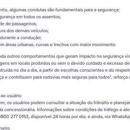
nto, algumas condutas são fundamentais para a segurança:
segurança em todos os assentos;
de de passageiros;
ura dos demais veículos;
r durante a condução;
em áreas urbanas, curvas e trechos com maior movimento.
inda outros comportamentos que geram impacto na segurança viá
gens em locais proibidos ou sem o devido cuidado e excesso de
truída no dia a dia, a partir de escolhas conscientes e do respei
ça e contribuem para rodovias mais seguras para todos”, reforça
 ao usuário
gem, os usuários podem consultar a situação do trânsito e planej
da concessionária. Informações sobre condições de tráfego e a
0800 277 0153, disponível 24 horas por dia, e ainda, via WhatsAp
neiro