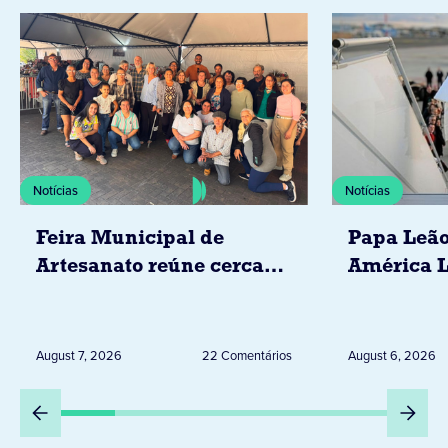
Notícias
Notícias
Feira Municipal de
Papa Leão
Artesanato reúne cerca
América L
de 20 expositores neste
novembro,
sábado em Jacarezinho
Uruguai, 
Peru
August 7, 2026
22 Comentários
August 6, 2026