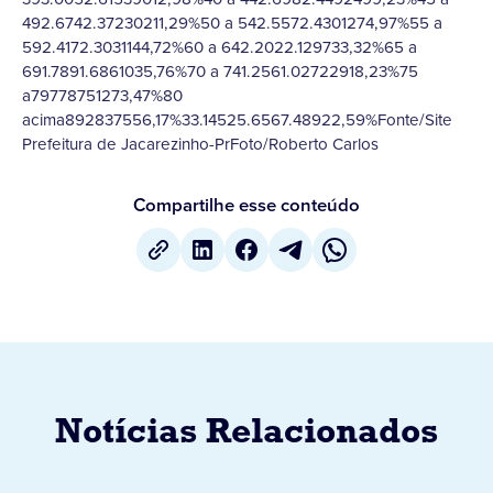
492.6742.37230211,29%50 a 542.5572.4301274,97%55 a
592.4172.3031144,72%60 a 642.2022.129733,32%65 a
691.7891.6861035,76%70 a 741.2561.02722918,23%75
a79778751273,47%80
acima892837556,17%33.14525.6567.48922,59%Fonte/Site
Prefeitura de Jacarezinho-PrFoto/Roberto Carlos
Compartilhe esse conteúdo
Notícias Relacionados