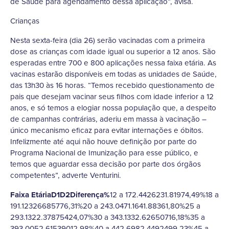
de Saúde para agendamento dessa aplicação”, avisa.
Crianças
Nesta sexta-feira (dia 26) serão vacinadas com a primeira
dose as crianças com idade igual ou superior a 12 anos. São
esperadas entre 700 e 800 aplicações nessa faixa etária. As
vacinas estarão disponíveis em todas as unidades de Saúde,
das 13h30 às 16 horas. “Temos recebido questionamento de
pais que desejam vacinar seus filhos com idade inferior a 12
anos, e só temos a elogiar nossa população que, a despeito
de campanhas contrárias, aderiu em massa à vacinação –
único mecanismo eficaz para evitar internações e óbitos.
Infelizmente até aqui não houve definição por parte do
Programa Nacional de Imunização para esse público, e
temos que aguardar essa decisão por parte dos órgãos
competentes”, adverte Venturini.
Faixa EtáriaD1D2Diferença%
12 a 172.4426231.81974,49%18 a
191.12326685776,31%20 a 243.0471.1641.88361,80%25 a
293.1322.37875424,07%30 a 343.1332.62650716,18%35 a
393.0052.61539012,98%40 a 442.6982.4492499,23%45 a