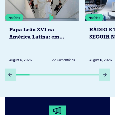
Notícias
Notícias
Papa Leão XVI na
RÁDIO E 
América Latina: em
SEGUIR 
novembro, visitará
RESTRIÇ
Uruguai, Argentina e
ELEITORA
Peru
DESTA Q
August 6, 2026
22 Comentários
August 6, 2026
DIA 6