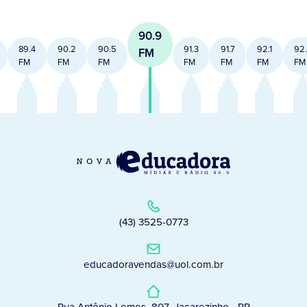
90.9
89.4
90.2
90.5
91.3
91.7
92.1
92
FM
FM
FM
FM
FM
FM
FM
FM
(43) 3525-0773
educadoravendas@uol.com.br
Rua Antônio Lemos, 807, Jacarezinho - PR