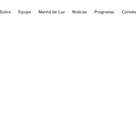
Sobre
Equipe
Manhã de Luz
Notícias
Programas
Contat
vid-19: Câmara apr
danças no calendá
scolar até fim do a
ada pelo Senado A Câmara dos Deputados aprovou nesta quarta-fe
ende a obrigatoriedade de escolas e instituições de ensino superi