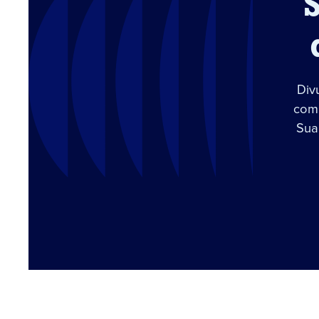
Div
com 
Sua