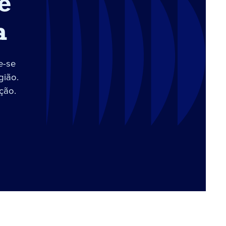
e
a
e-se
gião.
ção.