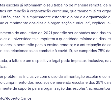
as escolas já retomaram o seu trabalho de maneira remota, de m
ios em relação à organização curricular, que também já foi org
Então, esse PL simplesmente estende o olhar e a organização q
o cumprimento dos dias e à organização curricular”, explicou a
erramento do ano letivo de 2021 poderão ser adotadas medidas 
olas e universidades cumprirem a quantidade mínima de dias let
colares; a permissão para o ensino remoto; e a antecipação da c
nicos relacionados ao combate à covid-19, se cumpridos 75% da 
da, a falta de um dispositivo legal pode impactar, inclusive, na
icas.
er problemas inclusive com o uso da alimentação escolar e com
a o cumprimento dos recursos de merenda escolar e dos 25% da 
ente de suporte para a organização das escolas”, acrescentou 
oto/Roberto Carlos