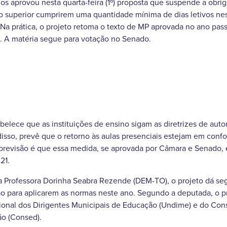
 aprovou nesta quarta-feira (1º) proposta que suspende a obrig
no superior cumprirem uma quantidade mínima de dias letivos ne
Na prática, o projeto retoma o texto de MP aprovada no ano pas
 A matéria segue para votação no Senado.
elece que as instituições de ensino sigam as diretrizes de autor
isso, prevê que o retorno às aulas presenciais estejam em con
 A previsão é que essa medida, se aprovada por Câmara e Senado,
21.
a Professora Dorinha Seabra Rezende (DEM-TO), o projeto dá seg
o para aplicarem as normas neste ano. Segundo a deputada, o pr
ional dos Dirigentes Municipais de Educação (Undime) e do Con
ão (Consed).