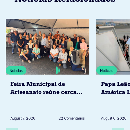
Notícias
Notícias
Feira Municipal de
Papa Leão
Artesanato reúne cerca
América L
de 20 expositores neste
novembro,
sábado em Jacarezinho
Uruguai, 
Peru
August 7, 2026
22 Comentários
August 6, 2026