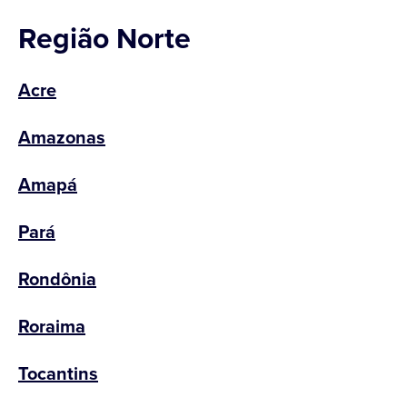
Região Norte
Acre
Amazonas
Amapá
Pará
Rondônia
Roraima
Tocantins