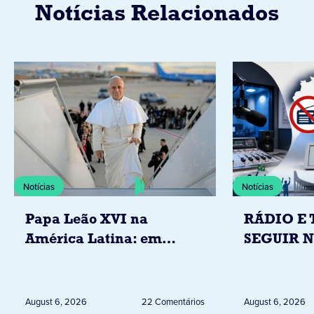
Notícias Relacionados
Notícias
Notícias
Papa Leão XVI na
RÁDIO E 
América Latina: em
SEGUIR 
novembro, visitará
RESTRIÇ
Uruguai, Argentina e
ELEITORA
Peru
DESTA Q
August 6, 2026
22 Comentários
August 6, 2026