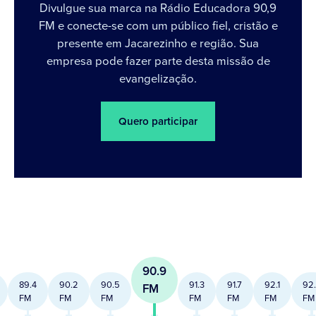
Divulgue sua marca na Rádio Educadora 90,9
FM e conecte-se com um público fiel, cristão e
presente em Jacarezinho e região. Sua
empresa pode fazer parte desta missão de
evangelização.
Quero participar
90.9
89.4
90.2
90.5
91.3
91.7
92.1
92
FM
FM
FM
FM
FM
FM
FM
FM