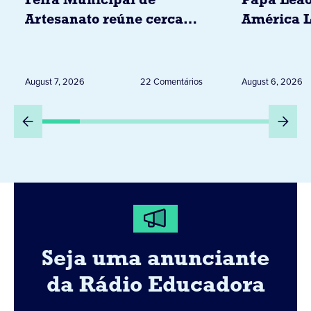
Feira Municipal de
Papa Leão
Artesanato reúne cerca
América L
de 20 expositores neste
novembro,
sábado em Jacarezinho
Uruguai, 
Peru
August 7, 2026
22 Comentários
August 6, 2026
Seja uma anunciante
da Rádio Educadora