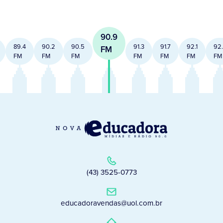
90.9
89.4
90.2
90.5
91.3
91.7
92.1
92
FM
FM
FM
FM
FM
FM
FM
FM
(43) 3525-0773
educadoravendas@uol.com.br