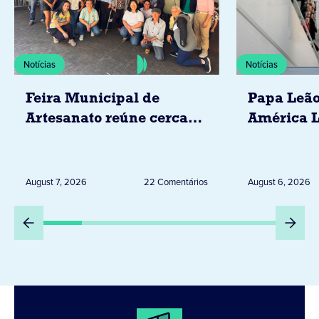
Notícias
Notícias
Feira Municipal de
Papa Leão
Artesanato reúne cerca
América L
de 20 expositores neste
novembro,
sábado em Jacarezinho
Uruguai, 
Peru
August 7, 2026
22 Comentários
August 6, 2026