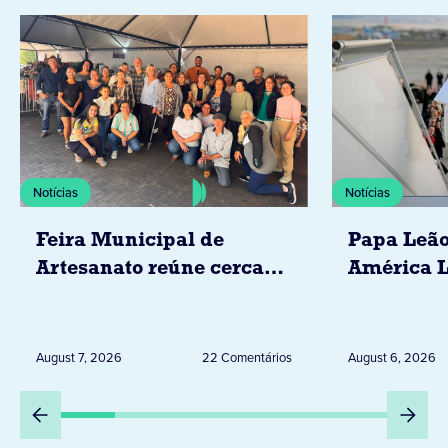
Notícias
Notícias
Feira Municipal de
Papa Leão
Artesanato reúne cerca
América L
de 20 expositores neste
novembro,
sábado em Jacarezinho
Uruguai, 
Peru
August 7, 2026
22 Comentários
August 6, 2026