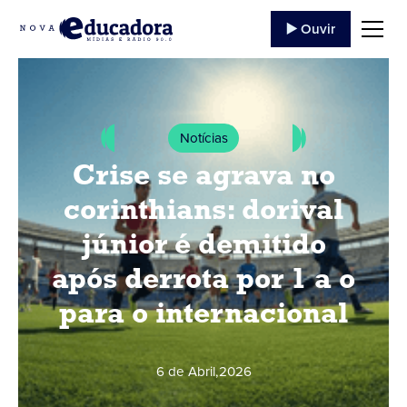
▶️ Ouvir
Notícias
Crise se agrava no
corinthians: dorival
júnior é demitido
após derrota por 1 a o
para o internacional
6 de Abril
,
2026