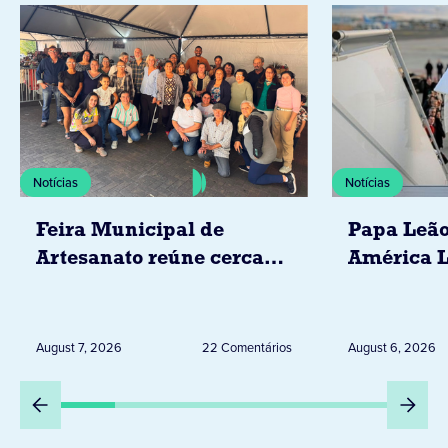
Notícias
Notícias
Feira Municipal de
Papa Leão
Artesanato reúne cerca
América L
de 20 expositores neste
novembro,
sábado em Jacarezinho
Uruguai, 
Peru
August 7, 2026
22 Comentários
August 6, 2026