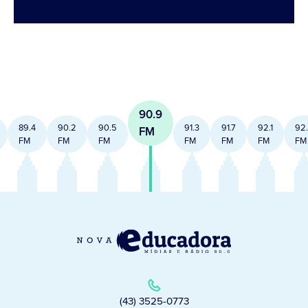
90.9
89.4
90.2
90.5
91.3
91.7
92.1
92
FM
FM
FM
FM
FM
FM
FM
FM
(43) 3525-0773