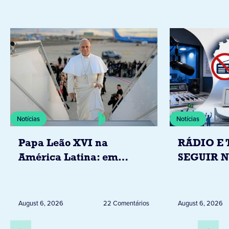
Notícias
Notícias
Papa Leão XVI na
RÁDIO E 
América Latina: em
SEGUIR 
novembro, visitará
RESTRIÇ
Uruguai, Argentina e
ELEITORA
Peru
DESTA Q
August 6, 2026
22 Comentários
August 6, 2026
DIA 6