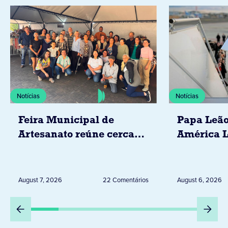
Notícias
Notícias
Feira Municipal de
Papa Leão
Artesanato reúne cerca
América L
de 20 expositores neste
novembro,
sábado em Jacarezinho
Uruguai, 
Peru
August 7, 2026
22 Comentários
August 6, 2026