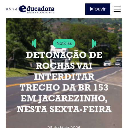
▶️ Ouvir
Notícias
DETONAÇÃO DE
ROCHAS VAI
INTERDITAR
TRECHO DA BR 153
EM JACAREZINHO,
NESTA SEXTA-FEIRA
28 de Maio
,
2026